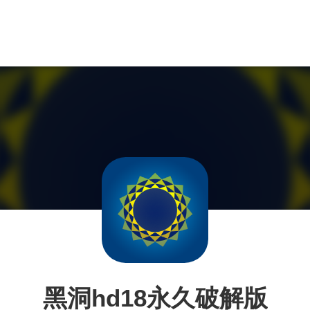
黑洞hd18永久破解版