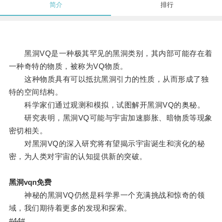
简介
排行
黑洞VQ是一种极其罕见的黑洞类别，其内部可能存在着
一种奇特的物质，被称为VQ物质。
这种物质具有可以抵抗黑洞引力的性质，从而形成了独
特的空间结构。
科学家们通过观测和模拟，试图解开黑洞VQ的奥秘。
研究表明，黑洞VQ可能与宇宙加速膨胀、暗物质等现象
密切相关。
对黑洞VQ的深入研究将有望揭示宇宙诞生和演化的秘
密，为人类对宇宙的认知提供新的突破。
黑洞vqn免费
神秘的黑洞VQ仍然是科学界一个充满挑战和惊奇的领
域，我们期待着更多的发现和探索。
#44#