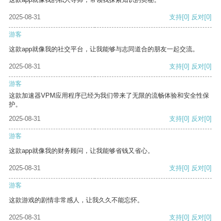
2025-08-31
支持
[0]
反对
[0]
游客
这款app就像我的社交平台，让我能够与志同道合的朋友一起交流。
2025-08-31
支持
[0]
反对
[0]
游客
这款加速器VPM应用程序已经为我们带来了无限的流畅体验和安全性保
护。
2025-08-31
支持
[0]
反对
[0]
游客
这款app就像我的财务顾问，让我能够省钱又省心。
2025-08-31
支持
[0]
反对
[0]
游客
这款游戏的剧情非常感人，让我久久不能忘怀。
2025-08-31
支持
[0]
反对
[0]