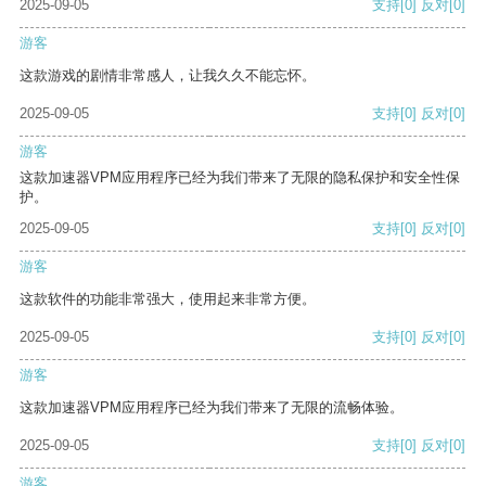
2025-09-05
支持
[0]
反对
[0]
游客
这款游戏的剧情非常感人，让我久久不能忘怀。
2025-09-05
支持
[0]
反对
[0]
游客
这款加速器VPM应用程序已经为我们带来了无限的隐私保护和安全性保
护。
2025-09-05
支持
[0]
反对
[0]
游客
这款软件的功能非常强大，使用起来非常方便。
2025-09-05
支持
[0]
反对
[0]
游客
这款加速器VPM应用程序已经为我们带来了无限的流畅体验。
2025-09-05
支持
[0]
反对
[0]
游客