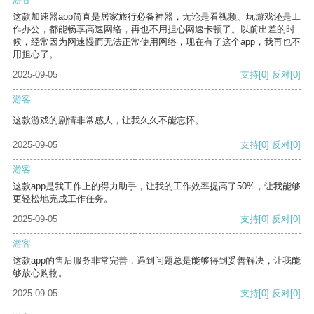
这款加速器app简直是居家旅行必备神器，无论是看视频、玩游戏还是工
作办公，都能畅享高速网络，再也不用担心网速卡顿了。以前出差的时
候，经常因为网速慢而无法正常使用网络，现在有了这个app，我再也不
用担心了。
2025-09-05
支持
[0]
反对
[0]
游客
这款游戏的剧情非常感人，让我久久不能忘怀。
2025-09-05
支持
[0]
反对
[0]
游客
这款app是我工作上的得力助手，让我的工作效率提高了50%，让我能够
更轻松地完成工作任务。
2025-09-05
支持
[0]
反对
[0]
游客
这款app的售后服务非常完善，遇到问题总是能够得到妥善解决，让我能
够放心购物。
2025-09-05
支持
[0]
反对
[0]