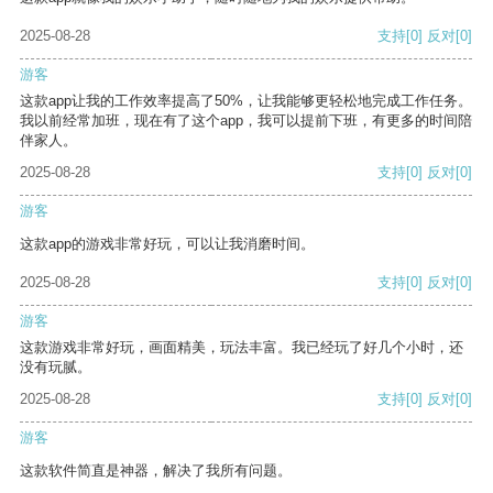
2025-08-28
支持
[0]
反对
[0]
游客
这款app让我的工作效率提高了50%，让我能够更轻松地完成工作任务。
我以前经常加班，现在有了这个app，我可以提前下班，有更多的时间陪
伴家人。
2025-08-28
支持
[0]
反对
[0]
游客
这款app的游戏非常好玩，可以让我消磨时间。
2025-08-28
支持
[0]
反对
[0]
游客
这款游戏非常好玩，画面精美，玩法丰富。我已经玩了好几个小时，还
没有玩腻。
2025-08-28
支持
[0]
反对
[0]
游客
这款软件简直是神器，解决了我所有问题。