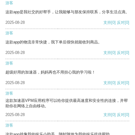
游客
这款app是我社交的好帮手，让我能够与朋友保持联系，分享生活点滴。
2025-08-28
支持
[0]
反对
[0]
游客
这款app的物流非常快捷，我下单后很快就能收到商品。
2025-08-28
支持
[0]
反对
[0]
游客
超级好用的加速器，妈妈再也不用担心我的学习啦！
2025-08-28
支持
[0]
反对
[0]
游客
这款加速器VPM应用程序可以给你提供最高速度和安全性的连接，并帮
助你在网络上自由移动。
2025-08-28
支持
[0]
反对
[0]
游客
这款app就像我的娱乐小助手，随时随地为我的娱乐提供帮助。