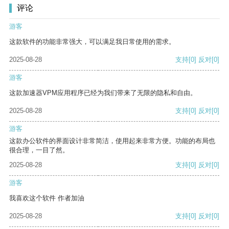
评论
游客
这款软件的功能非常强大，可以满足我日常使用的需求。
2025-08-28
支持
[0]
反对
[0]
游客
这款加速器VPM应用程序已经为我们带来了无限的隐私和自由。
2025-08-28
支持
[0]
反对
[0]
游客
这款办公软件的界面设计非常简洁，使用起来非常方便。功能的布局也
很合理，一目了然。
2025-08-28
支持
[0]
反对
[0]
游客
我喜欢这个软件 作者加油
2025-08-28
支持
[0]
反对
[0]