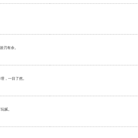
中游刃有余。
合理，一目了然。
有玩腻。