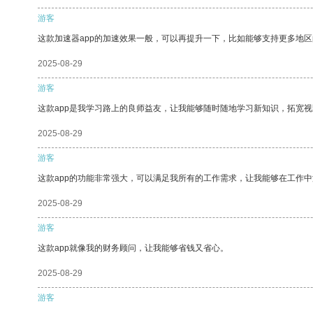
游客
这款加速器app的加速效果一般，可以再提升一下，比如能够支持更多地
2025-08-29
游客
这款app是我学习路上的良师益友，让我能够随时随地学习新知识，拓宽视
2025-08-29
游客
这款app的功能非常强大，可以满足我所有的工作需求，让我能够在工作
2025-08-29
游客
这款app就像我的财务顾问，让我能够省钱又省心。
2025-08-29
游客