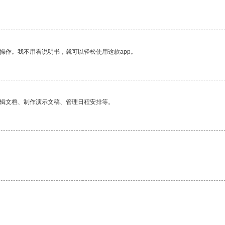
操作。我不用看说明书，就可以轻松使用这款app。
编辑文档、制作演示文稿、管理日程安排等。