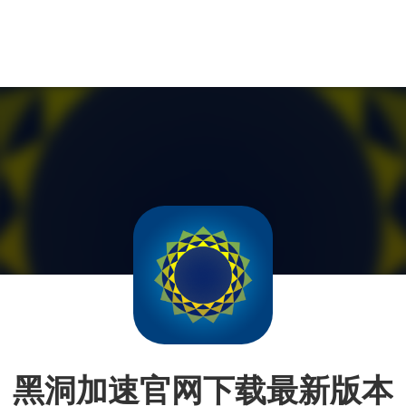
黑洞加速官网下载最新版本