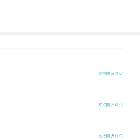
支持
[0]
反对
[0]
支持
[0]
反对
[0]
支持
[0]
反对
[0]