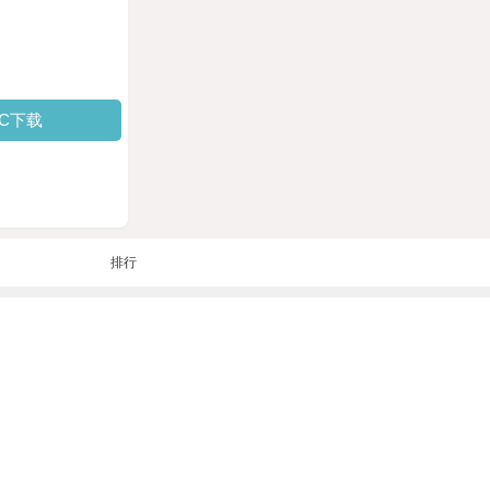
PC下载
排行