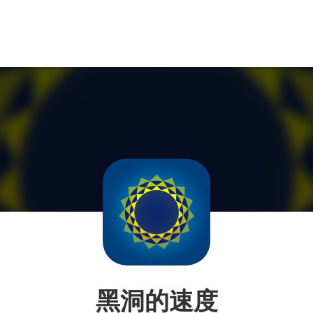
黑洞的速度