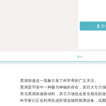
安
简介
黑洞加速这一现象引发了科学界的广泛关注。
黑洞是宇宙中一种极为神秘的存在，其巨大引力场
而当黑洞加速移动时，其引力场也会发生相应的改
科学家们正在利用先进的望远镜和探测设备，试图