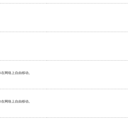
你在网络上自由移动。
你在网络上自由移动。