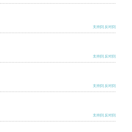
支持
[0]
反对
[0]
支持
[0]
反对
[0]
支持
[0]
反对
[0]
支持
[0]
反对
[0]